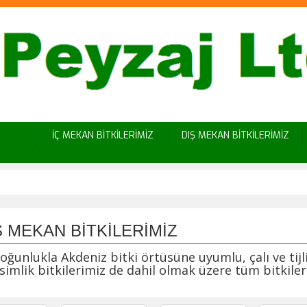
İÇ MEKAN BİTKİLERİMİZ
DIŞ MEKAN BİTKİLERİMİZ
Ş MEKAN BİTKİLERİMİZ
nlukla Akdeniz bitki örtüsüne uyumlu, çalı ve tijli 
imlik bitkilerimiz de dahil olmak üzere tüm bitkileri