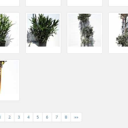
1
2
3
4
5
6
7
8
»»