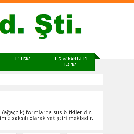
İLETİŞİM
DIŞ MEKAN BİTKİ
BAKIMI
(ağaçcık) formlarda süs bitkileridir.
miz saksılı olarak yetiştirilmektedir.