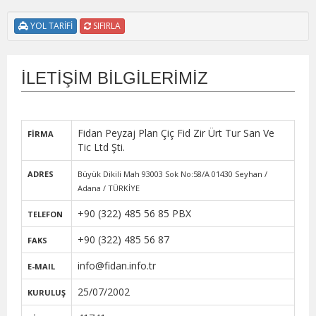
YOL TARİFİ
SIFIRLA
İLETİŞİM BİLGİLERİMİZ
Fidan Peyzaj Plan Çiç Fid Zir Ürt Tur San Ve
FİRMA
Tic Ltd Şti.
ADRES
Büyük Dikili Mah 93003 Sok No:58/A 01430 Seyhan /
Adana / TÜRKİYE
+90 (322) 485 56 85 PBX
TELEFON
+90 (322) 485 56 87
FAKS
info@fidan.info.tr
E-MAIL
25/07/2002
KURULUŞ