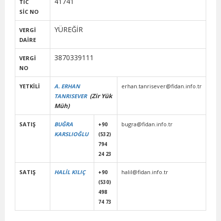
41741
TİC
SİC
NO
YÜREĞİR
VERGİ
DAİRE
3870339111
VERGİ
NO
YETKİLİ
A. ERHAN
erhan.tanrisever@fidan.info.tr
(Zir Yük
TANRISEVER
Müh)
SATIŞ
BUĞRA
bugra@fidan.info.tr
+90
KARSLIOĞLU
(532)
794
24 23
SATIŞ
HALİL KILIÇ
halil@fidan.info.tr
+90
(530)
498
74 73